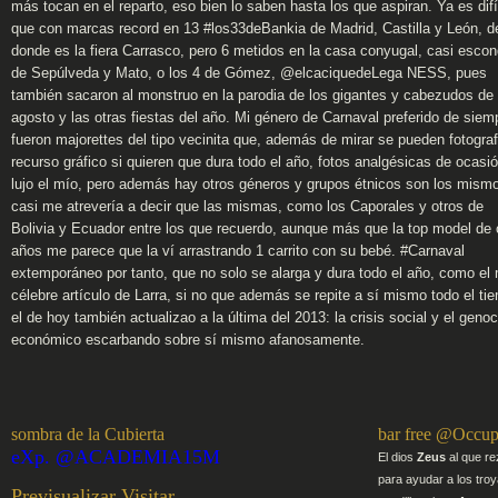
más tocan en el reparto, eso bien lo saben hasta los que aspiran. Ya es difí
que con marcas record en 13 #los33deBankia de Madrid, Castilla y León, d
donde es la fiera Carrasco, pero 6 metidos en la casa conyugal, casi escon
de Sepúlveda y Mato, o los 4 de Gómez, @elcaciquedeLega NESS, pues
también sacaron al monstruo en la parodia de los gigantes y cabezudos de
agosto y las otras fiestas del año. Mi género de Carnaval preferido de siem
fueron majorettes del tipo vecinita que, además de mirar se pueden fotografi
recurso gráfico si quieren que dura todo el año, fotos analgésicas de ocasió
lujo el mío, pero además hay otros géneros y grupos étnicos son los mism
casi me atrevería a decir que las mismas, como los Caporales y otros de
Bolivia y Ecuador entre los que recuerdo, aunque más que la top model de 
años me parece que la ví arrastrando 1 carrito con su bebé. #Carnaval
extemporáneo por tanto, que no solo se alarga y dura todo el año, como el
célebre artículo de Larra, si no que además se repite a sí mismo todo el ti
el de hoy también actualizao a la última del 2013: la crisis social y el genoc
económico escarbando sobre sí mismo afanosamente.
sombra de la Cubierta
bar free @Occup
eXp. @ACADEMIA15M
El dios
Zeus
al que re
para ayudar a los troy
Previsualizar
Visitar