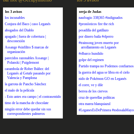
los 3 avisos
oreja de Judas
los incunables
naufragio 338|365 #indignados
Conjura del Baco | caso Leganés
#pronósticos fire the rich
abogados del Diablo
pesadilla del gatillazo
apagado | fuera de cobertura |
por dinero baila #elperro
desconexión
#trainsong joven muerto por
Assange #sinfiltro $ marcas de
arrollamiento en Leganés
organización
#elbarco hundido
parecidos razonables Assange |
golpe del regimen
Polanski | Puigdemont
Partido trampa no Podemos confiarnos
carambola de Rober Ibáñez: del
la guerra del agua se libra en el cielo
Leganés al Getafe pasando por
Valencia y Pamplona
nido de Pokémon GO en Leganés
la garrota de Pancho Sánchez
el corre, ve y dile
el malo de la película
berrea de los ciervos
- Esto antes era campo | el contrasentido
cruz de querellas políticas
timo de la mancha de chocolate
otra marea blanquiazul
ningún error debe quedar sin sus
#LeganesEsDePrimera #todosalaMayo
correspondientes palmeros