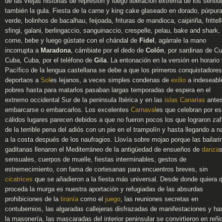
de las viejas historias de represión y luego liberación extrema de los sentid
también la gula. Fiesta de la carne y king cake glaseado en dorado, púrpur
verde, bolinhos de bacalhau, feijoada, frituras de mandioca, caipiriña, frittell
sfingi, galani, berlingaccio, sanguinaccio, crespelle, pelau, bake and shark, 
come, bebe y luego gústate con el chándal de
Fidel
, agárrale la mano
incorrupta a
Maradona
, cámbiate por el dedo de
Colón
, por sardinas de C
Cuba, Cuba, por el teléfono de
Gila
. La entonación en la versión en horario 
Pacífico de la lengua castellana se debe a que los primeros conquistadores
deportaos a
Sol
es lejanos, a veces simples condenas de
exilio
a indeseabl
pobres hasta para matarlos pasaban largas temporadas de espera en el
extremo occidental Sur de la peninsula Ibérica y en las
islas Canarias
antes
embarcarse o embarcarlos. Los excelentes
Carnaval
es que celebran por e
cálidos lugares parecen debidos a que no fueron pocos los que lograron za
de la terrible pena del adiós con un pie en el trampolín y hasta llegando a n
a la costa después de los naufragios. Llovía sobre mojao porque las bailari
gaditanas llenaron el Mediterráneo de la antigüedad de ensueños de
danza
sensuales, cuerpos de muelle, fiestas interminables, gestos de
estremecimiento, con fama de cortesanas para encuentros breves, sin
cicatrices
que se añadieron a la fiesta más universal. Desde donde quiera 
proceda la murga es nuestra aportación y refugiadas de las absurdas
prohibiciones de la
tiranía
como el
juego
, las reuniones secretas en
contubernios, las algaradas callejeras disfrazadas de manifestaciones y ha
la masonería, las mascaradas del interior peninsular se convirtieron en reñi