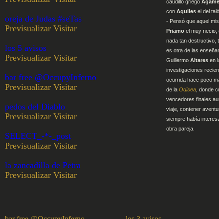
caudillo griego
Agam
con
Aquiles
el del ta
oreja de Judas #seTas
- Pensó que aquel mis
Previsualizar
Visitar
Priamo
el muy necio,
nada tan destructivo, t
los 5 avisos
es otra de las enseña
Previsualizar
Visitar
Guillermo
Altares
en l
investigaciones recien
bar free @OccupyInferno
ocurrida hace poco m
Previsualizar
Visitar
de la
Odisea
, donde c
vencedores finales aun
pedos del Diablo
viaje, contener aventu
Previsualizar
Visitar
siempre había interesa
obra pareja.
SELECT_-*-_post
Previsualizar
Visitar
la zancadilla de Petra
Previsualizar
Visitar
bar free @OccupyInferno
los 3 avisos