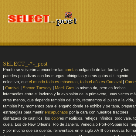
SELECT_-*-_post
Pronto se volverán a encontrar las
careta
s colgando de las farolas y las
paredes pegadizas con las murgas, chirigotas y otras gotas del ingenio
colectivo, que
el mundo todo es máscaras, todo el año es Carnaval
|
Carne
|
Carnival
|
Shrove Tuesday
|
Mardi Gras
lo mismo da, pero en fechas
intermedias entre el invierno y la explosión de la primavera, unas veces má
otras menos, que depende también del sitio, retomamos el pulso a la vida,
también hay momentos para el engaño donde se exhibe y se tapa, prepar
estrategias para mentir
encapuchaos
por la cara con nuestros tractores
disfrazaos de castillos, los
color
es metálicos, reflejos infinitos, todo vale, t
cuela. Los de New Orleans, Rio de Janeiro, Venecia o Port-of-Spain los me
y por mucho que se cuente, reinventaos en el siglo XVIII con nuevas forma