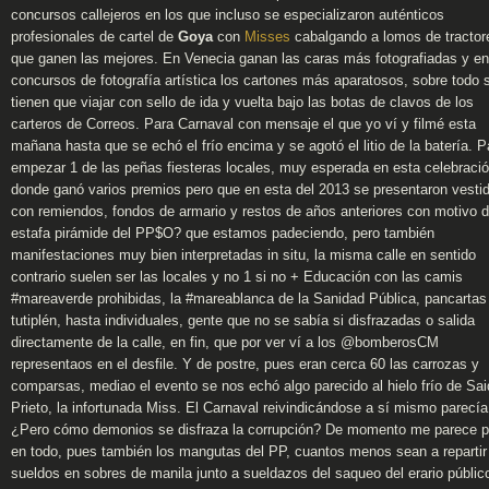
concursos callejeros en los que incluso se especializaron auténticos
profesionales de cartel de
Goya
con
Misses
cabalgando a lomos de tractor
que ganen las mejores. En Venecia ganan las caras más fotografiadas y en
concursos de fotografía artística los cartones más aparatosos, sobre todo s
tienen que viajar con sello de ida y vuelta bajo las botas de clavos de los
carteros de Correos. Para Carnaval con mensaje el que yo ví y filmé esta
mañana hasta que se echó el frío encima y se agotó el litio de la batería. P
empezar 1 de las peñas fiesteras locales, muy esperada en esta celebració
donde ganó varios premios pero que en esta del 2013 se presentaron vesti
con remiendos, fondos de armario y restos de años anteriores con motivo d
estafa pirámide del PP$O? que estamos padeciendo, pero también
manifestaciones muy bien interpretadas in situ, la misma calle en sentido
contrario suelen ser las locales y no 1 si no + Educación con las camis
#mareaverde prohibidas, la #mareablanca de la Sanidad Pública, pancartas
tutiplén, hasta individuales, gente que no se sabía si disfrazadas o salida
directamente de la calle, en fin, que por ver ví a los @bomberosCM
representaos en el desfile. Y de postre, pues eran cerca 60 las carrozas y
comparsas, mediao el evento se nos echó algo parecido al hielo frío de Sa
Prieto, la infortunada Miss. El Carnaval reivindicándose a sí mismo parecía
¿Pero cómo demonios se disfraza la corrupción? De momento me parece p
en todo, pues también los mangutas del PP, cuantos menos sean a repartir
sueldos en sobres de manila junto a sueldazos del saqueo del erario públic